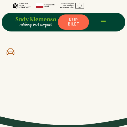
KUP
BILET