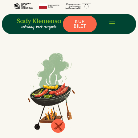
KUP
BILET