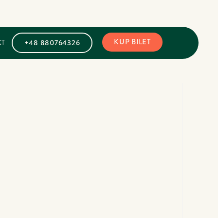
KUP BILET
+48 880764326
KT