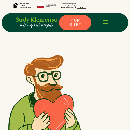
KUP
BILET